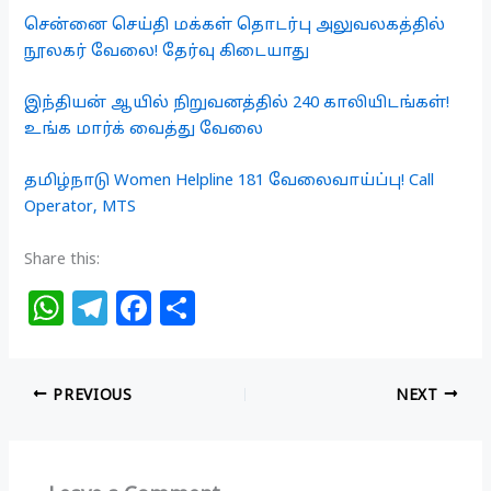
சென்னை செய்தி மக்கள் தொடர்பு அலுவலகத்தில்
நூலகர் வேலை! தேர்வு கிடையாது
இந்தியன் ஆயில் நிறுவனத்தில் 240 காலியிடங்கள்!
உங்க மார்க் வைத்து வேலை
தமிழ்நாடு Women Helpline 181 வேலைவாய்ப்பு! Call
Operator, MTS
Share this:
W
T
F
S
h
el
a
h
at
e
c
ar
PREVIOUS
NEXT
s
g
e
e
A
ra
b
p
m
o