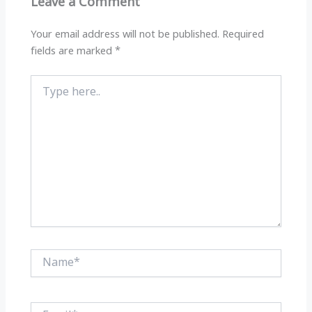
Leave a Comment
p
o
k
Your email address will not be published.
Required
fields are marked
*
Type
here..
Name*
Email*