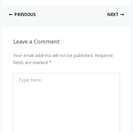
h
el
a
h
at
e
c
ar
PREVIOUS
NEXT
s
g
e
e
A
ra
b
p
m
o
Leave a Comment
p
o
k
Your email address will not be published.
Required
fields are marked
*
Type
here..