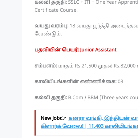
கல்வி தகுதி:
SSLC + ITI + One Year Apprent
Certificate Course.
வயது வரம்பு:
18 வயது பூர்த்தி அடைந்தவ
வேண்டும்.
பதவியின் பெயர்: Junior Assistant
சம்பளம்:
மாதம் Rs.21,500 முதல் Rs.82,00
காலியிடங்களின் எண்ணிக்கை:
03
கல்வி தகுதி:
B.Com / BBM (Three years cour
New Job👉
கனரா வங்கி, இந்தியன் வங
கிளார்க் வேலை! | 11,403 காலியிடங்கள்