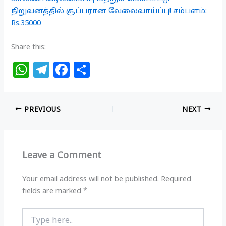
நிறுவனத்தில் சூப்பரான வேலைவாய்ப்பு! சம்பளம்:
Rs.35000
Share this:
W
T
F
S
h
el
a
h
at
e
c
ar
PREVIOUS
NEXT
s
g
e
e
A
ra
b
p
m
o
Leave a Comment
p
o
k
Your email address will not be published.
Required
fields are marked
*
Type
here..