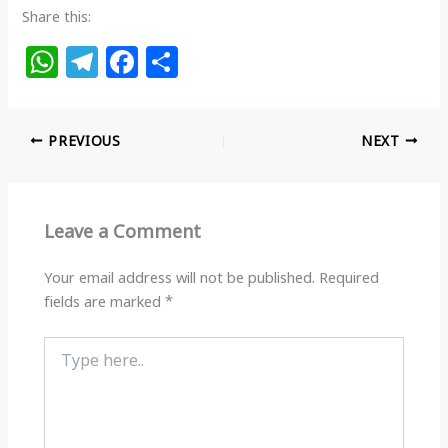
Share this:
W
T
F
S
h
el
a
h
at
e
c
ar
PREVIOUS
NEXT
s
g
e
e
A
ra
b
p
m
o
Leave a Comment
p
o
k
Your email address will not be published.
Required
fields are marked
*
Type
here..