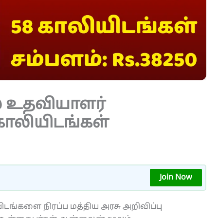
் உதவியாளர்
காலியிடங்கள்
Join Now
ிடங்களை நிரப்ப மத்திய அரசு அறிவிப்பு