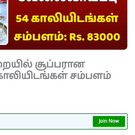
றையில் சூப்பரான
காலியிடங்கள் சம்பளம்
Join Now