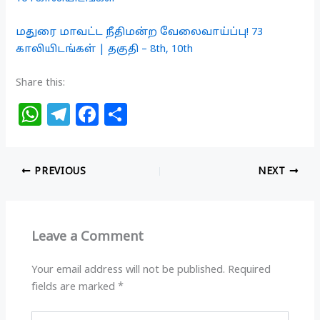
மதுரை மாவட்ட நீதிமன்ற வேலைவாய்ப்பு! 73
காலியிடங்கள் | தகுதி – 8th, 10th
Share this:
W
T
F
S
h
el
a
h
at
e
c
ar
PREVIOUS
NEXT
s
g
e
e
A
ra
b
p
m
o
Leave a Comment
p
o
k
Your email address will not be published.
Required
fields are marked
*
Type