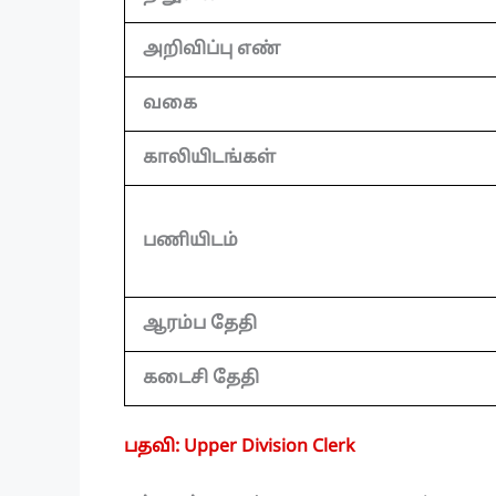
அறிவிப்பு எண்
வகை
காலியிடங்கள்
பணியிடம்
ஆரம்ப தேதி
கடைசி தேதி
பதவி: Upper Division Clerk