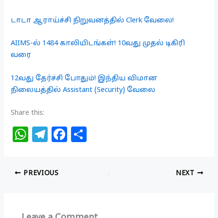
டாடா ஆராய்ச்சி நிறுவனத்தில் Clerk வேலை!
AIIMS-ல் 1484 காலியிடங்கள்! 10வது முதல் டிகிரி
வரை
12வது தேர்ச்சி போதும்! இந்திய விமான
நிலையத்தில் Assistant (Security) வேலை
Share this:
W
T
F
S
h
el
a
h
at
e
c
ar
PREVIOUS
NEXT
s
g
e
e
A
ra
b
p
m
o
Leave a Comment