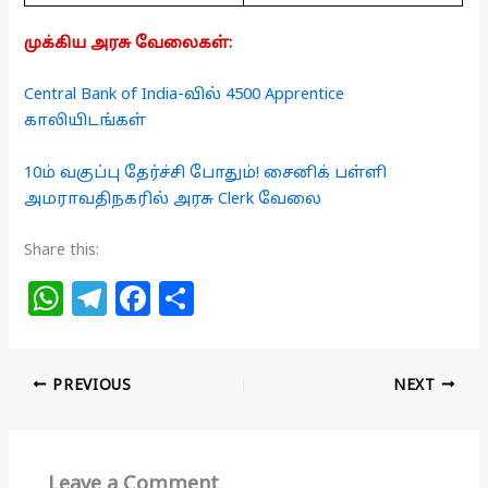
முக்கிய அரசு வேலைகள்:
Central Bank of India-வில் 4500 Apprentice
காலியிடங்கள்
10ம் வகுப்பு தேர்ச்சி போதும்! சைனிக் பள்ளி
அமராவதிநகரில் அரசு Clerk வேலை
Share this:
W
T
F
S
h
el
a
h
at
e
c
ar
PREVIOUS
NEXT
s
g
e
e
A
ra
b
p
m
o
Leave a Comment