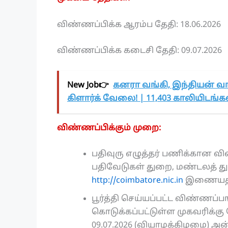
விண்ணப்பிக்க ஆரம்ப தேதி: 18.06.2026
விண்ணப்பிக்க கடைசி தேதி: 09.07.2026
New Job👉
கனரா வங்கி, இந்தியன் வங
கிளார்க் வேலை! | 11,403 காலியிடங்கள்
விண்ணப்பிக்கும் முறை:
பதிவுரு எழுத்தர் பணிக்கான
பதிவேடுகள் துறை, மண்டலத் த
http://coimbatore.nic.in
இணையதளத்
பூர்த்தி செய்யப்பட்ட விண்ணப்
கொடுக்கப்பட்டுள்ள முகவரிக்
09.07.2026 (வியாழக்கிழமை) அன்