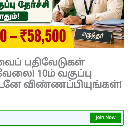
வைப் பதிவேடுகள்
வேலை! 10ம் வகுப்பு
 உடனே விண்ணப்பியுங்கள்!
Join Now