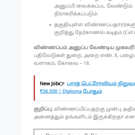
அனுப்பி வைக்கப்பட வேண்டும்.
நிராகரிக்கப்படும்.
தகுதியுள்ள விண்ணப்பதாரர்களு
குறித்து நேர்காணல் கடிதம் (Call
விண்ணப்பம் அனுப்ப வேண்டிய முகவரி
பதிவேடுகள் துறை, அறை எண். 8, பழைய 
வளாகம், கோவை – 18.
New Job👉
பாரத் பெட்ரோலியம் நிறுவ
₹26,500 | Diploma போதும்
குறிப்பு
: விண்ணப்பிப்பதற்கு முன்பு அதிகா
அனைத்தும் தங்களிடம் இருக்கிறதா என உ