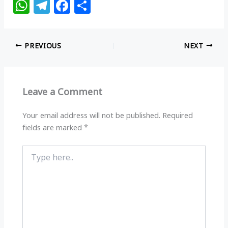
W
T
F
S
h
el
a
h
at
e
c
ar
PREVIOUS
NEXT
s
g
e
e
A
ra
b
p
m
o
Leave a Comment
p
o
k
Your email address will not be published.
Required
fields are marked
*
Type
here..