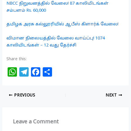
NBCC நிறுவனத்தில் வேலை! 87 காலியிடங்கள்
சம்பளம் Rs. 60,000
தமிழக அரசு கல்லூரியில் ஆபீஸ் கிளார்க் வேலை!
விமான நிலையத்தில் வேலை வாய்ப்பு! 1074
காலியிடங்கள் – 12 வது தேர்ச்சி
Share this:
W
T
F
S
h
el
a
h
at
e
c
ar
PREVIOUS
NEXT
s
g
e
e
A
ra
b
p
m
o
Leave a Comment
p
o