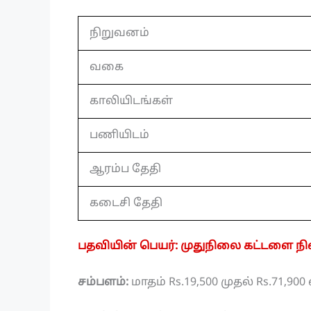
நிறுவனம்
வகை
காலியிடங்கள்
பணியிடம்
ஆரம்ப தேதி
கடைசி தேதி
பதவியின் பெயர்: முதுநிலை கட்டளை ந
சம்பளம்:
மாதம் Rs.19,500 முதல் Rs.71,90