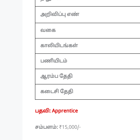
அறிவிப்பு எண்
வகை
காலியிடங்கள்
பணியிடம்
ஆரம்ப தேதி
கடைசி தேதி
பதவி: Apprentice
சம்பளம்:
₹15,000/-