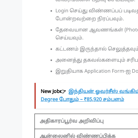
விவரங்களை பதிவு செய்யவும்.
Login செய்து விண்ணப்பப் படிவத
போன்றவற்றை நிரப்பவும்.
தேவையான ஆவணங்கள் (Photo, Si
செய்யவும்.
கட்டணம் இருந்தால் செலுத்தவும
அனைத்து தகவல்களையும் சரிபா
இறுதியாக Application Form-ஐ 
New Job👉
இந்தியன் ஓவர்சீஸ் வங்கியில
Degree போதும் – ₹85,920 சம்பளம்
அதிகாரப்பூர்வ அறிவிப்பு
ஆன்லைனில் விண்ணப்பிக்க