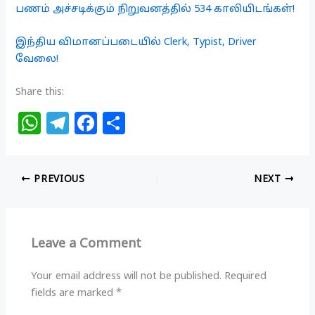
பணம் அச்சடிக்கும் நிறுவனத்தில் 534 காலியிடங்கள்!
இந்திய விமானப்படையில் Clerk, Typist, Driver
வேலை!
Share this:
W
T
F
S
h
el
a
h
at
e
c
ar
PREVIOUS
NEXT
s
g
e
e
A
ra
b
p
m
o
Leave a Comment
p
o
k
Your email address will not be published.
Required
fields are marked
*