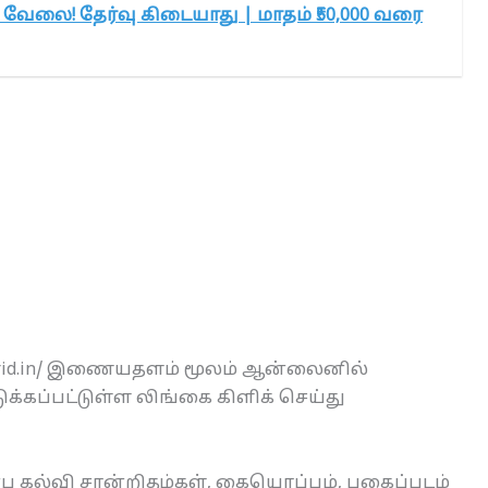
வேலை! தேர்வு கிடையாது | மாதம் ₹50,000 வரை
rgrid.in/ இணையதளம் மூலம் ஆன்லைனில்
்கப்பட்டுள்ள லிங்கை கிளிக் செய்து
 கல்வி சான்றிதழ்கள், கையொப்பம், புகைப்படம்