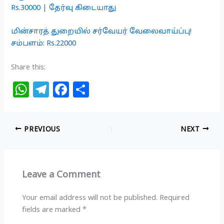
Rs.30000 | தேர்வு கிடையாது
மின்சாரத் துறையில் சர்வேயர் வேலைவாய்ப்பு!
சம்பளம்: Rs.22000
Share this:
W
T
F
S
h
el
a
h
at
e
c
ar
PREVIOUS
NEXT
s
g
e
e
A
ra
b
p
m
o
Leave a Comment
p
o
k
Your email address will not be published.
Required
fields are marked
*