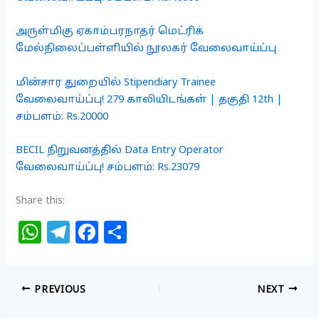
அருள்மிகு ஏகாம்பரநாதர் மெட்ரிக்
மேல்நிலைப்பள்ளியில் நூலகர் வேலைவாய்ப்பு
மின்சார துறையில் Stipendiary Trainee
வேலைவாய்ப்பு! 279 காலியிடங்கள் | தகுதி 12th |
சம்பளம்: Rs.20000
BECIL நிறுவனத்தில் Data Entry Operator
வேலைவாய்ப்பு! சம்பளம்: Rs.23079
Share this:
W
T
F
S
h
el
a
h
at
e
c
ar
PREVIOUS
NEXT
s
g
e
e