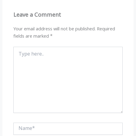
A
ra
b
p
m
o
Leave a Comment
p
o
k
Your email address will not be published.
Required
fields are marked
*
Type
here..
Name*