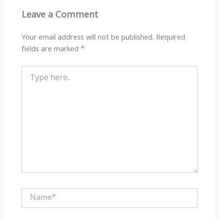
p
m
o
Leave a Comment
p
o
k
Your email address will not be published.
Required
fields are marked
*
Type
here..
Name*