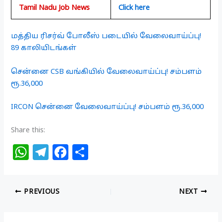
Tamil Nadu Job News
Click here
மத்திய ரிசர்வ் போலீஸ் படையில் வேலைவாய்ப்பு!
89 காலியிடங்கள்
சென்னை CSB வங்கியில் வேலைவாய்ப்பு! சம்பளம்
ரூ.36,000
IRCON சென்னை வேலைவாய்ப்பு! சம்பளம் ரூ.36,000
Share this:
W
T
F
S
h
el
a
h
at
e
c
ar
PREVIOUS
NEXT
s
g
e
e
A
ra
b