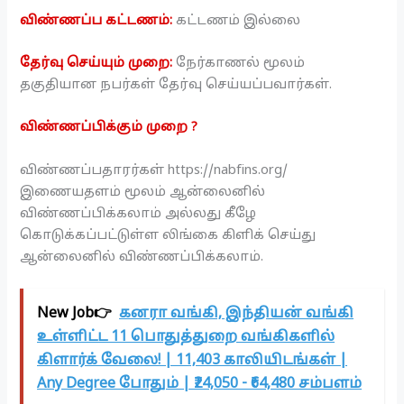
விண்ணப்ப கட்டணம்:
கட்டணம் இல்லை
தேர்வு செய்யும் முறை:
நேர்காணல் மூலம்
தகுதியான நபர்கள் தேர்வு செய்யப்பவார்கள்.
விண்ணப்பிக்கும் முறை ?
விண்ணப்பதாரர்கள் https://nabfins.org/
இணையதளம் மூலம் ஆன்லைனில்
விண்ணப்பிக்கலாம் அல்லது கீழே
கொடுக்கப்பட்டுள்ள லிங்கை கிளிக் செய்து
ஆன்லைனில் விண்ணப்பிக்கலாம்.
New Job👉
கனரா வங்கி, இந்தியன் வங்கி
உள்ளிட்ட 11 பொதுத்துறை வங்கிகளில்
கிளார்க் வேலை! | 11,403 காலியிடங்கள் |
Any Degree போதும் | ₹24,050 - ₹64,480 சம்பளம்