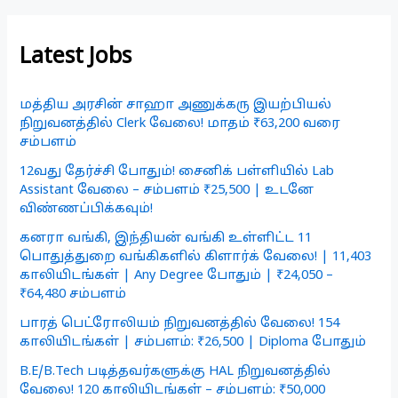
Latest Jobs
மத்திய அரசின் சாஹா அணுக்கரு இயற்பியல்
நிறுவனத்தில் Clerk வேலை! மாதம் ₹63,200 வரை
சம்பளம்
12வது தேர்ச்சி போதும்! சைனிக் பள்ளியில் Lab
Assistant வேலை – சம்பளம் ₹25,500 | உடனே
விண்ணப்பிக்கவும்!
கனரா வங்கி, இந்தியன் வங்கி உள்ளிட்ட 11
பொதுத்துறை வங்கிகளில் கிளார்க் வேலை! | 11,403
காலியிடங்கள் | Any Degree போதும் | ₹24,050 –
₹64,480 சம்பளம்
பாரத் பெட்ரோலியம் நிறுவனத்தில் வேலை! 154
காலியிடங்கள் | சம்பளம்: ₹26,500 | Diploma போதும்
B.E/B.Tech படித்தவர்களுக்கு HAL நிறுவனத்தில்
வேலை! 120 காலியிடங்கள் – சம்பளம்: ₹50,000