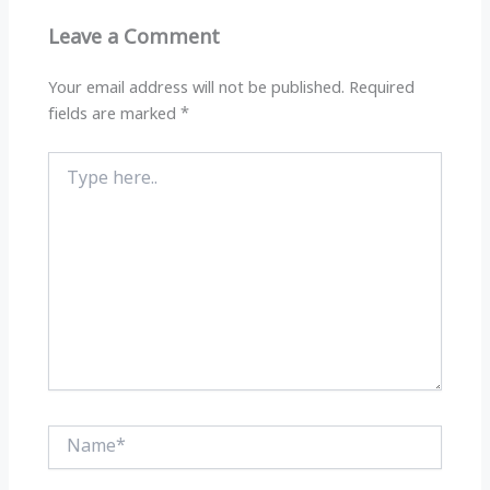
p
m
o
Leave a Comment
p
o
k
Your email address will not be published.
Required
fields are marked
*
Type
here..
Name*