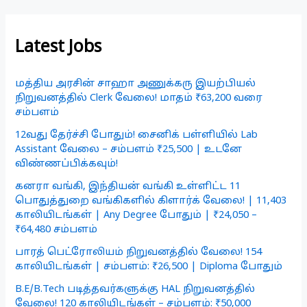
Latest Jobs
மத்திய அரசின் சாஹா அணுக்கரு இயற்பியல்
நிறுவனத்தில் Clerk வேலை! மாதம் ₹63,200 வரை
சம்பளம்
12வது தேர்ச்சி போதும்! சைனிக் பள்ளியில் Lab
Assistant வேலை – சம்பளம் ₹25,500 | உடனே
விண்ணப்பிக்கவும்!
கனரா வங்கி, இந்தியன் வங்கி உள்ளிட்ட 11
பொதுத்துறை வங்கிகளில் கிளார்க் வேலை! | 11,403
காலியிடங்கள் | Any Degree போதும் | ₹24,050 –
₹64,480 சம்பளம்
பாரத் பெட்ரோலியம் நிறுவனத்தில் வேலை! 154
காலியிடங்கள் | சம்பளம்: ₹26,500 | Diploma போதும்
B.E/B.Tech படித்தவர்களுக்கு HAL நிறுவனத்தில்
வேலை! 120 காலியிடங்கள் – சம்பளம்: ₹50,000