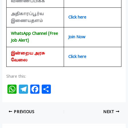
விண்ணப்பிக்க
அதிகாரப்பூர்வ
Click here
இணையதளம்
WhatsApp Channel (Free
Join Now
Job Alert)
இன்றைய அரசு
Click here
வேலை
Share this:
W
T
F
S
h
el
a
h
at
e
c
ar
PREVIOUS
NEXT
s
g
e
e
A
ra
b