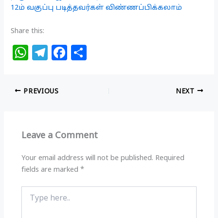
12ம் வகுப்பு படித்தவர்கள் விண்ணப்பிக்கலாம்
Share this:
W
T
F
S
h
el
a
h
at
e
c
ar
PREVIOUS
NEXT
s
g
e
e
A
ra
b
p
m
o
Leave a Comment
p
o
k
Your email address will not be published.
Required
fields are marked
*
Type
here..