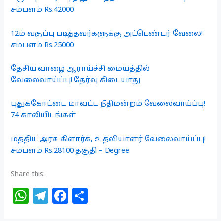
சம்பளம் Rs.42000
12ம் வகுப்பு படித்தவர்களுக்கு அட்டெண்டர் வேலை!
சம்பளம் Rs.25000
தேசிய வாழை ஆராய்ச்சி மையத்தில்
வேலைவாய்ப்பு! தேர்வு கிடையாது
புதுக்கோட்டை மாவட்ட நீதிமன்றம் வேலைவாய்ப்பு!
74 காலியிடங்கள்
மத்திய அரசு கிளார்க், உதவியாளர் வேலைவாய்ப்பு!
சம்பளம் Rs.28100 தகுதி – Degree
Share this:
W
T
F
S
h
el
a
h