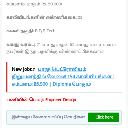
சம்பளம்:
மாதம் Rs. 50,000/-
காலியிடங்களின் எண்ணிக்கை:
03
கல்வி தகுதி:
B.E/B.Tech
வயது வரம்பு:
21 வயது முதல் 65 வயது வரை உள்ள
நபர்கள் இந்த பதவிக்கு விண்ணப்பிக்கலாம்.
New Job👉
பாரத் பெட்ரோலியம்
நிறுவனத்தில் வேலை! 154 காலியிடங்கள் |
சம்பளம்: ₹26,500 | Diploma போதும்
பணியின் பெயர்: Engineer Design
Click here
இன்றைய வேலைவாய்ப்பு செய்திகள்