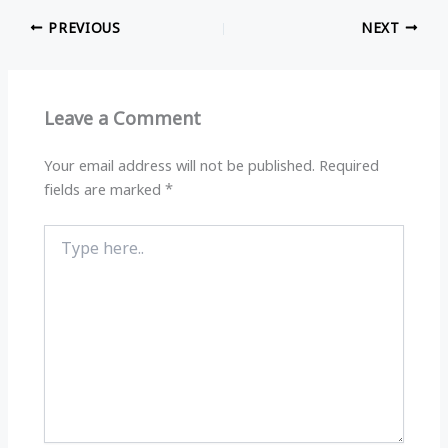
at
e
c
ar
PREVIOUS
NEXT
s
g
e
e
A
ra
b
p
m
o
Leave a Comment
p
o
k
Your email address will not be published.
Required
fields are marked
*
Type
here..