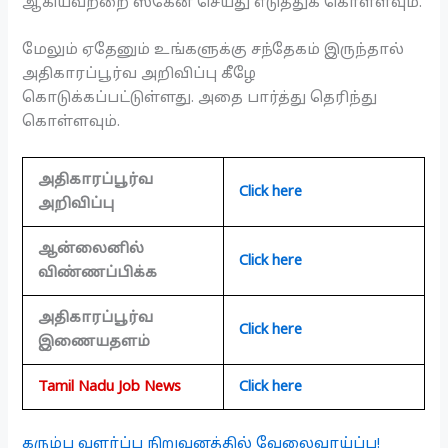
ஆகியவற்றை ஸ்கேன் செய்து எடுத்துக் கொள்ளவும்.
மேலும் ஏதேனும் உங்களுக்கு சந்தேகம் இருந்தால்
அதிகாரப்பூர்வ அறிவிப்பு கீழே
கொடுக்கப்பட்டுள்ளது. அதை பார்த்து தெரிந்து
கொள்ளவும்.
அதிகாரப்பூர்வ
Click here
அறிவிப்பு
ஆன்லைனில்
Click here
விண்ணப்பிக்க
அதிகாரப்பூர்வ
Click here
இணையதளம்
Tamil Nadu Job News
Click here
கரும்பு வளர்ப்பு நிறுவனத்தில் வேலைவாய்ப்பு!