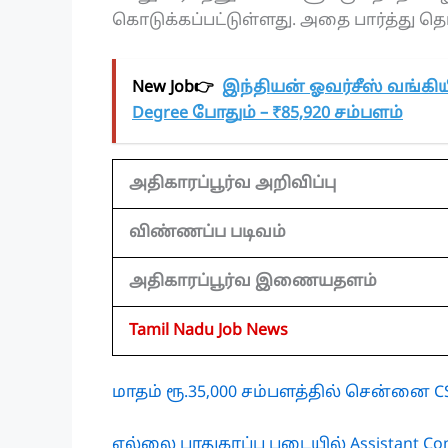
கொடுக்கப்பட்டுள்ளது. அதை பார்த்து தெ
New Job👉
இந்தியன் ஓவர்சீஸ் வங்கியில
Degree போதும் – ₹85,920 சம்பளம்
அதிகாரப்பூர்வ அறிவிப்பு
விண்ணப்ப படிவம்
அதிகாரப்பூர்வ இணையதளம்
Tamil Nadu Job News
மாதம் ரூ.35,000 சம்பளத்தில் சென்னை
எல்லை பாதுகாப்பு படையில் Assistant C