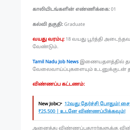
காலியிடங்களின் எண்ணிக்கை:
01
கல்வி தகுதி:
Graduate
வயது வரம்பு:
18 வயது பூர்த்தி அடைந்த
வேண்டும்.
Tamil Nadu Job News
இணையதளத்தில் தமிழ
வேலைவாய்ப்புகளையும் உடனுக்குடன் தமி
விண்ணப்ப கட்டணம்:
New Job👉
12வது தேர்ச்சி போதும்! சை
₹25,500 | உடனே விண்ணப்பிக்கவும்!
அனைத்து விண்ணப்பதாரர்களுக்கு விண