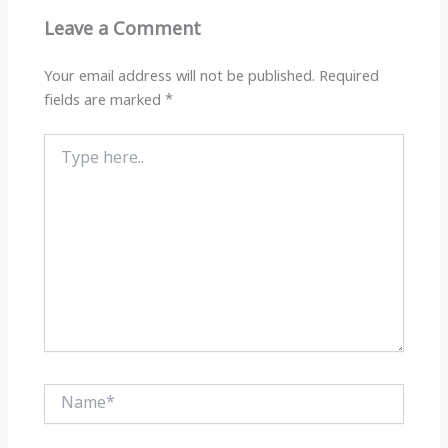
p
m
o
Leave a Comment
p
o
k
Your email address will not be published.
Required
fields are marked
*
Type
here..
Name*