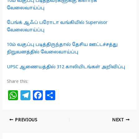
10ம் வகுப்பு படித்தவர்களுக்கு கிளார்க்
வேலைவாய்ப்பு
பேங்க் ஆஃப் பரோடா வங்கியில் Supervisor
வேலைவாய்ப்பு
10ம் வகுப்பு படித்திருந்தால் தேசிய ஊட்டச்சத்து
நிறுவனத்தில் வேலைவாய்ப்பு
UPSC ஆணையத்தில் 312 காலியிடங்கள் அறிவிப்பு
Share this:
W
T
F
S
h
el
a
h
at
e
c
ar
PREVIOUS
NEXT
s
g
e
e
A
ra
b