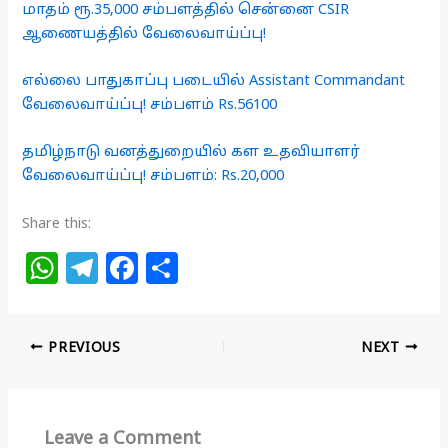
மாதம் ரூ.35,000 சம்பளத்தில் சென்னை CSIR
ஆணையத்தில் வேலைவாய்ப்பு!
எல்லை பாதுகாப்பு படையில் Assistant Commandant
வேலைவாய்ப்பு! சம்பளம் Rs.56100
தமிழ்நாடு வனத்துறையில் கள உதவியாளர்
வேலைவாய்ப்பு! சம்பளம்: Rs.20,000
Share this:
W
T
F
S
h
el
a
h
at
e
c
ar
PREVIOUS
NEXT
s
g
e
e
A
ra
b
p
m
o
Leave a Comment