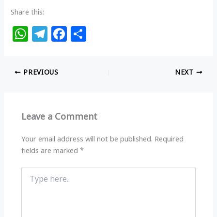
Share this:
W
T
F
S
h
el
a
h
at
e
c
ar
PREVIOUS
NEXT
s
g
e
e
A
ra
b
p
m
o
Leave a Comment
p
o
k
Your email address will not be published.
Required
fields are marked
*
Type
here..