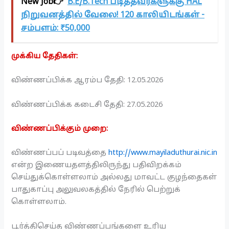
New Job👉
B.E/B.Tech படித்தவர்களுக்கு HAL
நிறுவனத்தில் வேலை! 120 காலியிடங்கள் -
சம்பளம்: ₹50,000
முக்கிய தேதிகள்:
விண்ணப்பிக்க ஆரம்ப தேதி: 12.05.2026
விண்ணப்பிக்க கடைசி தேதி: 27.05.2026
விண்ணப்பிக்கும் முறை:
விண்ணப்பப் படிவத்தை
http://www.mayiladuthurai.nic.in
என்ற இணையதளத்திலிருந்து பதிவிறக்கம்
செய்துக்கொள்ளலாம் அல்லது மாவட்ட குழந்தைகள்
பாதுகாப்பு அலுவலகத்தில் நேரில் பெற்றுக்
கொள்ளலாம்.
பூர்த்திசெய்த விண்ணப்பங்களை உரிய