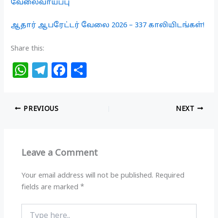
வேலைவாய்ப்பு
ஆதார் ஆபரேட்டர் வேலை 2026 – 337 காலியிடங்கள்!
Share this:
W
T
F
S
h
el
a
h
at
e
c
ar
PREVIOUS
NEXT
s
g
e
e
A
ra
b
p
m
o
Leave a Comment
p
o
k
Your email address will not be published.
Required
fields are marked
*
Type
here..