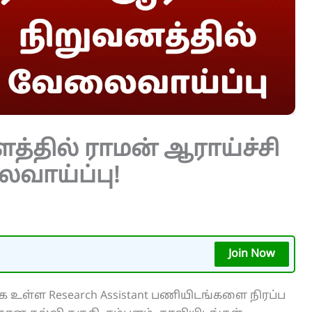
ளத்தில் ராமன் ஆராய்ச்சி
வாய்ப்பு!
Join Now
க உள்ள Research Assistant பணியிடங்களை நிரப்ப