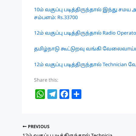
10ம் வகுப்பு படித்திருந்தால் இந்து ச
சம்பளம்: Rs.33700
12ம் வகுப்பு படித்திருந்தால் Radio Opera
தமிழ்நாடு கூட்டுறவு வங்கி வேலைவாய்ப்ப
12ம் வகுப்பு படித்திருந்தால் Technician
Share this:
W
T
F
S
h
el
a
h
at
e
c
ar
s
g
e
e
PREVIOUS
A
ra
b
12ம் வகுப்பு படித்திருந்தால் Technician வேலைவாய்ப்பு! 68 காலியிடங்கள்