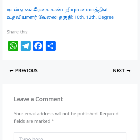
டிஎன்ஏ கைரேகை கண்டறியும் மையத்தில்
உதவியாளர் வேலை! தகுதி: 10th, 12th, Degree
Share this:
W
T
F
S
h
el
a
h
at
e
c
ar
PREVIOUS
NEXT
s
g
e
e
A
ra
b
p
m
o
Leave a Comment
p
o
k
Your email address will not be published.
Required
fields are marked
*
Type