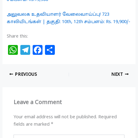
அலுவலக உதவியாளர் வேலைவாய்ப்பு! 723
காலியிடங்கள் | தகுதி: 10th, 12th சம்பளம்: Rs. 19,900/-
Share this:
W
T
F
S
h
el
a
h
at
e
c
ar
PREVIOUS
NEXT
s
g
e
e
A
ra
b
p
m
o
Leave a Comment
p
o
k
Your email address will not be published.
Required
fields are marked
*
Type