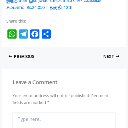
இந்தியன் ஓவர்சீஸ் வங்கியில் Clerk வேலை!
சம்பளம்: Rs.24,050 | தகுதி: 12th
Share this:
W
T
F
S
h
el
a
h
at
e
c
ar
PREVIOUS
NEXT
s
g
e
e
A
ra
b
p
m
o
Leave a Comment
p
o
k
Your email address will not be published.
Required
fields are marked
*
Type
here..