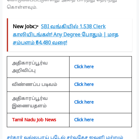
கொள்ளவும்.
New Job👉
SBI வங்கியில் 1,538 Clerk
காலியிடங்கள்! Any Degree போதும் | மாத
சம்பளம் ₹64,480 வரை!
அதிகாரப்பூர்வ
Click here
அறிவிப்பு
விண்ணப்ப படிவம்
Click here
அதிகாரப்பூர்வ
Click here
இணையதளம்
Tamil Nadu Job News
Click here
சர்தார் வல்லபாய் படேல் சர்வதேச ஜவுளி மற்றும்