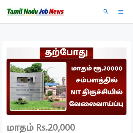
Skip
Search
to
content
மாதம் Rs.20,000