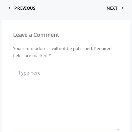
at
e
c
ar
PREVIOUS
NEXT
s
g
e
e
A
ra
b
p
m
o
Leave a Comment
p
o
k
Your email address will not be published.
Required
fields are marked
*
Type
here..