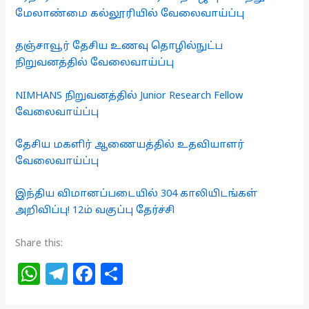
மேலாண்மை கல்லூரியில் வேலைவாய்ப்பு
தஞ்சாவூர் தேசிய உணவு தொழில்நுட்ப
நிறுவனத்தில் வேலைவாய்ப்பு
NIMHANS நிறுவனத்தில் Junior Research Fellow
வேலைவாய்ப்பு
தேசிய மகளிர் ஆணையத்தில் உதவியாளர்
வேலைவாய்ப்பு
இந்திய விமானப்படையில் 304 காலியிடங்கள்
அறிவிப்பு! 12ம் வகுப்பு தேர்ச்சி
Share this:
W
T
F
S
h
el
a
h