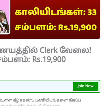
யத்தில் Clerk வேலை!
ம்பளம்: Rs.19,900
Join Now
உள்ள கீழ்க்கண்ட பணியிடங்களை நிரப்ப