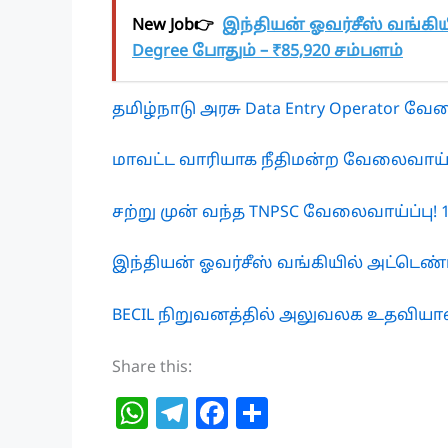
New Job👉
இந்தியன் ஓவர்சீஸ் வங்கியில
Degree போதும் – ₹85,920 சம்பளம்
தமிழ்நாடு அரசு Data Entry Operator வேல
மாவட்ட வாரியாக நீதிமன்ற வேலைவாய்ப்
சற்று முன் வந்த TNPSC வேலைவாய்ப்பு! 
இந்தியன் ஓவர்சீஸ் வங்கியில் அட்டெண்ட
BECIL நிறுவனத்தில் அலுவலக உதவியாளர்
Share this:
W
T
F
S
h
el
a
h