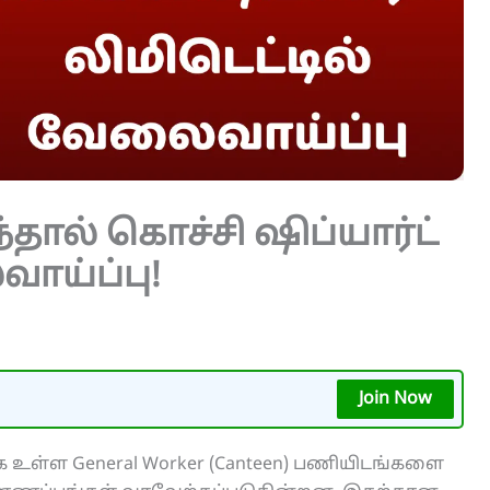
ுந்தால் கொச்சி ஷிப்யார்ட்
ாய்ப்பு!
Join Now
ாக உள்ள General Worker (Canteen) பணியிடங்களை