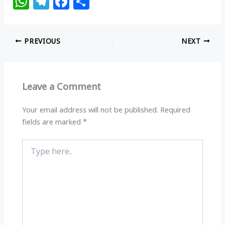
W
T
F
S
h
el
a
h
at
e
c
ar
PREVIOUS
NEXT
s
g
e
e
A
ra
b
p
m
o
Leave a Comment
p
o
k
Your email address will not be published.
Required
fields are marked
*
Type
here..