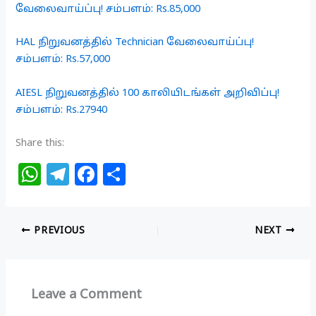
வேலைவாய்ப்பு! சம்பளம்: Rs.85,000
HAL நிறுவனத்தில் Technician வேலைவாய்ப்பு!
சம்பளம்: Rs.57,000
AIESL நிறுவனத்தில் 100 காலியிடங்கள் அறிவிப்பு!
சம்பளம்: Rs.27940
Share this:
W
T
F
S
h
el
a
h
at
e
c
ar
PREVIOUS
NEXT
s
g
e
e
A
ra
b
p
m
o
Leave a Comment
p
o