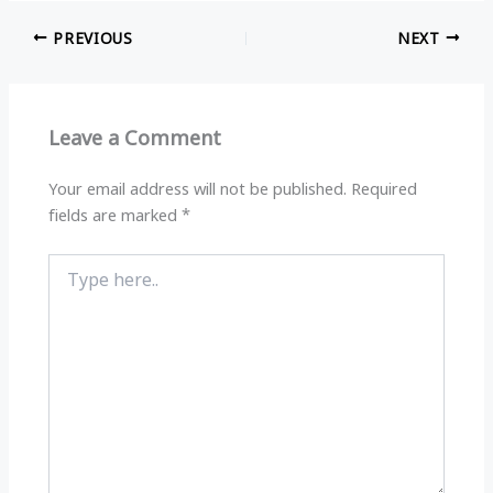
at
e
c
ar
PREVIOUS
NEXT
s
g
e
e
A
ra
b
p
m
o
Leave a Comment
p
o
k
Your email address will not be published.
Required
fields are marked
*
Type
here..