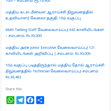
10th – சம்பளம்: ரூ.19,900
மத்திய கடல் மீன்வள ஆராய்ச்சி நிறுவனத்தில்
உதவியாளர் வேலை! தகுதி: 10ம் வகுப்பு
Multi Tasking Staff வேலைவாய்ப்பு! 642 காலியிடங்கள்
– சம்பளம்: Rs.30,000
மத்திய அரசு Junior Executive வேலைவாய்ப்பு! 121
காலியிடங்கள் அறிவிப்பு | சம்பளம்: Rs.30,000
10ம் வகுப்பு படித்திருந்தால் மத்திய தோல் ஆராய்ச்சி
நிறுவனத்தில் Technician வேலைவாய்ப்பு! சம்பளம்:
Rs.38,483
Share this:
W
T
F
S
h
el
a
h