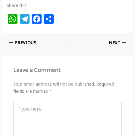
Share this:
W
T
F
S
h
el
a
h
at
e
c
ar
PREVIOUS
NEXT
s
g
e
e
A
ra
b
p
m
o
Leave a Comment
p
o
k
Your email address will not be published.
Required
fields are marked
*
Type
here..