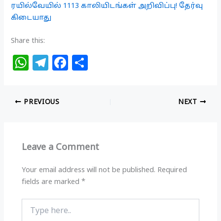
ரயில்வேயில் 1113 காலியிடங்கள் அறிவிப்பு! தேர்வு
கிடையாது
Share this:
W
T
F
S
h
el
a
h
at
e
c
ar
PREVIOUS
NEXT
s
g
e
e
A
ra
b
p
m
o
Leave a Comment
p
o
k
Your email address will not be published.
Required
fields are marked
*
Type
here..