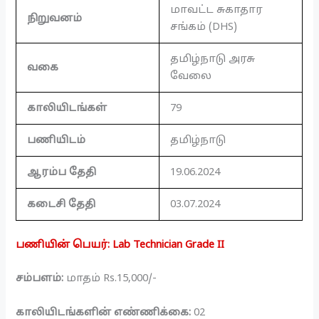
மாவட்ட சுகாதார
நிறுவனம்
சங்கம் (DHS)
தமிழ்நாடு அரசு
வகை
வேலை
காலியிடங்கள்
79
பணியிடம்
தமிழ்நாடு
ஆரம்ப தேதி
19.06.2024
கடைசி தேதி
03.07.2024
பணியின் பெயர்: Lab Technician Grade II
சம்பளம்:
மாதம் Rs.15,000/-
காலியிடங்களின் எண்ணிக்கை:
02