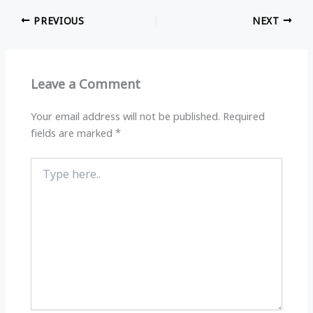
at
e
c
ar
PREVIOUS
NEXT
s
g
e
e
A
ra
b
p
m
o
Leave a Comment
p
o
k
Your email address will not be published.
Required
fields are marked
*
Type
here..