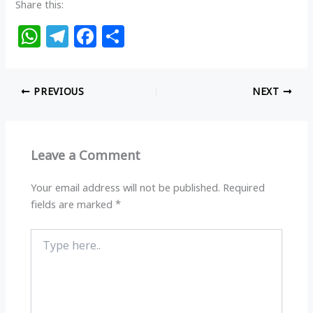
Share this:
W
T
F
S
h
el
a
h
at
e
c
ar
PREVIOUS
NEXT
s
g
e
e
A
ra
b
p
m
o
Leave a Comment
p
o
k
Your email address will not be published.
Required
fields are marked
*
Type
here..