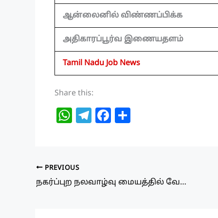
ஆன்லைனில் விண்ணப்பிக்க
அதிகாரப்பூர்வ இணையதளம்
Tamil Nadu Job News
Share this:
W
T
F
S
h
el
a
h
at
e
c
ar
s
g
e
e
PREVIOUS
A
ra
b
நகர்ப்புற நலவாழ்வு மையத்தில் வேலைவாய்ப்பு 2025! சம்பளம்: Rs.18,000 | தேர்வு கிடையாது
p
m
o
p
o