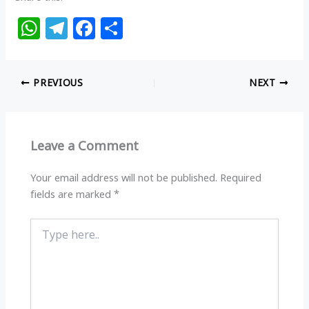
W
T
F
S
h
el
a
h
at
e
c
ar
PREVIOUS
NEXT
s
g
e
e
A
ra
b
p
m
o
Leave a Comment
p
o
k
Your email address will not be published.
Required
fields are marked
*
Type
here..