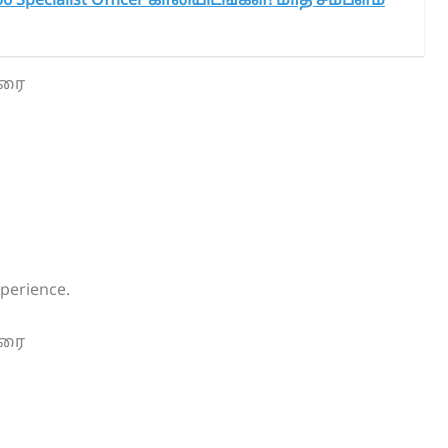
6 Specialist Officer காலியிடங்கள்! மாத சம்பளம்
வரை
xperience.
வரை