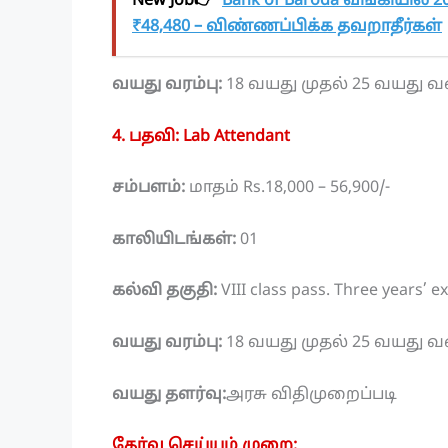
New Job👉
Bank of Baroda வங்கியில் 20
₹48,480 – விண்ணப்பிக்க தவறாதீர்கள்
வயது வரம்பு:
18 வயது முதல் 25 வயது 
4. பதவி: Lab Attendant
சம்பளம்:
மாதம் Rs.18,000 – 56,900/-
காலியிடங்கள்:
01
கல்வி தகுதி:
VIII class pass. Three years’ e
வயது வரம்பு:
18 வயது முதல் 25 வயது 
வயது தளர்வு:
அரசு விதிமுறைப்படி
தேர்வு செய்யும் முறை: