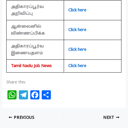
அதிகாரப்பூர்வ
Click here
அறிவிப்பு
ஆன்லைனில்
Click here
விண்ணப்பிக்க
அதிகாரப்பூர்வ
Click here
இணையதளம்
Tamil Nadu Job News
Click here
Share this:
W
T
F
S
h
el
a
h
at
e
c
ar
PREVIOUS
NEXT
s
g
e
e