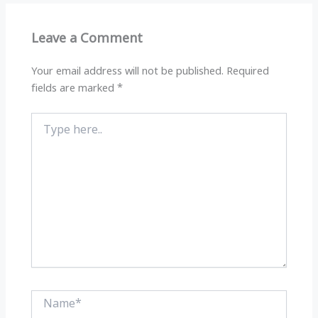
A
ra
b
p
m
o
Leave a Comment
p
o
k
Your email address will not be published.
Required
fields are marked
*
Type
here..
Name*