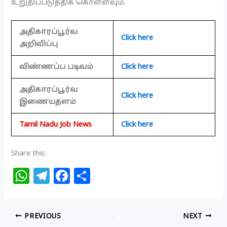
உறுதிப்படுத்திக் கொள்ளவும்.
அதிகாரப்பூர்வ
Click here
அறிவிப்பு
விண்ணப்ப படிவம்
Click here
அதிகாரப்பூர்வ
Click here
இணையதளம்
Tamil Nadu Job News
Click here
Share this:
W
T
F
S
h
el
a
h
at
e
c
ar
PREVIOUS
NEXT
s
g
e
e