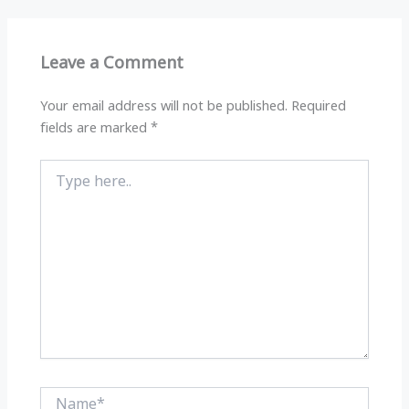
A
ra
b
p
m
o
Leave a Comment
p
o
k
Your email address will not be published.
Required
fields are marked
*
Type
here..
Name*