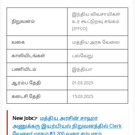
இந்திய விவசாயிகள்
நிறுவனம்
உர கூட்டுறவு சங்கம்
(IFFCO)
வகை
மத்திய அரசு வேலை
காலியிடங்கள்
பல்வேறு
பணியிடம்
இந்தியா
ஆரம்ப தேதி
01.03.2025
கடைசி தேதி
15.03.2025
New Job👉
மத்திய அரசின் சாஹா
அணுக்கரு இயற்பியல் நிறுவனத்தில் Clerk
வேலை! மாதம் ₹63,200 வரை சம்பளம்