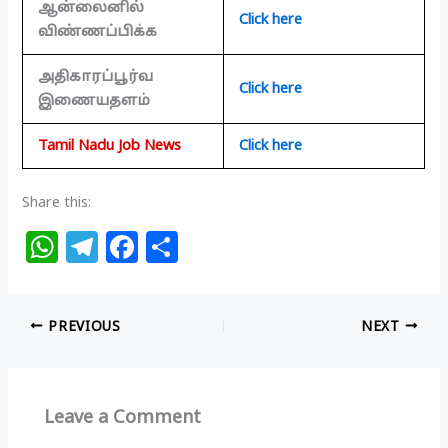
ஆன்லைனில்
Click here
விண்ணப்பிக்க
அதிகாரப்பூர்வ
Click here
இணையதளம்
Tamil Nadu Job News
Click here
Share this:
W
T
F
S
h
el
a
h
at
e
c
ar
PREVIOUS
NEXT
s
g
e
e
A
ra
b
p
m
o
Leave a Comment
p
o