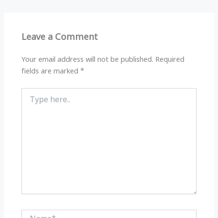
s
g
e
e
A
ra
b
p
m
o
Leave a Comment
p
o
k
Your email address will not be published.
Required
fields are marked
*
Type
here..
Name*