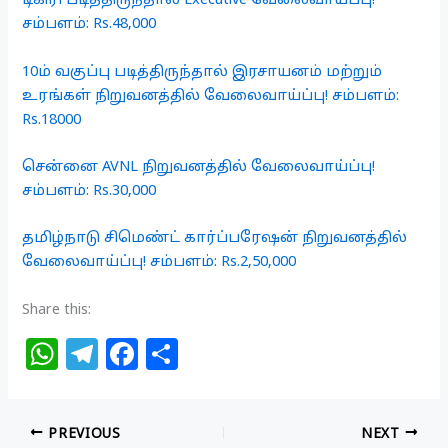
டிகிரி படித்திருந்தால் Executive வேலைவாய்ப்பு!
சம்பளம்: Rs.48,000
10ம் வகுப்பு படித்திருந்தால் இரசாயனம் மற்றும்
உரங்கள் நிறுவனத்தில் வேலைவாய்ப்பு! சம்பளம்:
Rs.18000
சென்னை AVNL நிறுவனத்தில் வேலைவாய்ப்பு!
சம்பளம்: Rs.30,000
தமிழ்நாடு சிமெண்ட் கார்ப்பரேஷன் நிறுவனத்தில்
வேலைவாய்ப்பு! சம்பளம்: Rs.2,50,000
Share this:
W
T
F
S
h
el
a
h
at
e
c
ar
PREVIOUS
NEXT