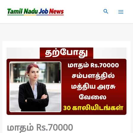
Skip
Search
to
content
மாதம் Rs.70000